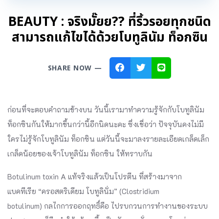
BEAUTY : จริงมั๊ยย?? ที่ริ้วรอยทุกชนิด
สามารถแก้ไขได้ด้วยโบทูลินัม ท็อกซิน
SHARE NOW —
ก่อนที่จะตอบคำถามข้างบน วันนี้เรามาทำความรู้จักกับโบทูลินัม
ท็อกซินกันให้มากขึ้นกว่านี้อีกนิดนะคะ ซึ่งเชื่อว่า ปัจจุบันคงไม่มี
ใครไม่รู้จักโบทูลินัม ท็อกซิน แต่วันนี้จะมาลงรายละเอียดเกล็ดเล็ก
เกล็ดน้อยของเจ้าโบทูลินัม ท็อกซิน ให้ทราบกัน
Botulinum toxin A แท้จริงแล้วเป็นโปรตีน ที่สร้างมาจาก
แบคทีเรีย “ครอสตริเดียม โบทูลินั่ม” (Clostridium
botulinum) กลไกการออกฤทธิ์คือ ไปรบกวนการทํางานของระบบ