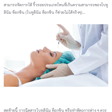
สามารถจัดการได้ ริ้วรอยประเภทไหนที่เกินความสามารถของโบทู
ลินัม ท็อกซิน (โบทูลินัม ท็อกซิน ก็ช่วยไม่ได้จริงๆ)...
สุดท้ายนี้ การฉีดสารโบทูลินัม ท็อกซิน หรือทำหัตถการต่าง ๆ ควร