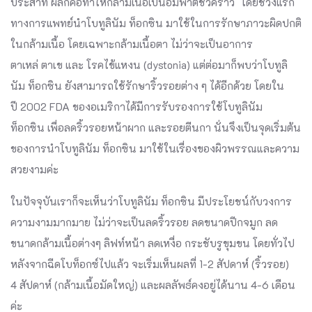
ประสาท ผลก็คือทําให้กล้ามเนื้อเป็นอัมพาตชั่วคราว โดยช่วงแรก
ทางการแพทย์นำโบทูลินัม ท็อกซิน มาใช้ในการรักษาภาวะผิดปกติ
ในกล้ามเนื้อ โดยเฉพาะกล้ามเนื้อตา ไม่ว่าจะเป็นอาการ
ตาเหล่ ตาเข และ โรคไข้แหงน (dystonia) แต่ต่อมาก็พบว่าโบทูลิ
นัม ท็อกซิน ยังสามารถใช้รักษาริ้วรอยต่าง ๆ ได้อีกด้วย โดยใน
ปี 2002 FDA ของอเมริกาได้มีการรับรองการใช้โบทูลินัม
ท็อกซิน เพื่อลดริ้วรอยหน้าผาก และรอยตีนกา นั่นจึงเป็นจุดเริ่มต้น
ของการนำโบทูลินัม ท็อกซิน มาใช้ในเรื่องของผิวพรรณและความ
สวยงามค่ะ
ในปัจจุบันเราก็จะเห็นว่าโบทูลินัม ท็อกซิน มีประโยชน์กับวงการ
ความงามมากมาย ไม่ว่าจะเป็นลดริ้วรอย ลดขนาดปีกจมูก ลด
ขนาดกล้ามเนื้อต่างๆ ลิฟท์หน้า ลดเหงื่อ กระชับรูขุมขน โดยทั่วไป
หลังจากฉีดโบท็อกซ์ไปแล้ว จะเริ่มเห็นผลที่ 1-2 สัปดาห์ (ริ้วรอย)
4 สัปดาห์ (กล้ามเนื้อมัดใหญ่) และผลลัพธ์คงอยู่ได้นาน 4-6 เดือน
ค่ะ