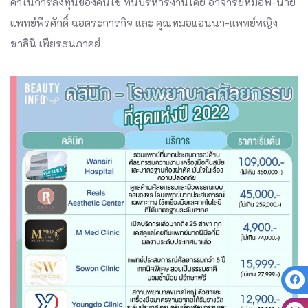
ค่าในการลงทุนของคนไข้ ที่นี่บริหารงานโดย อาจารย์หมอพี-นาย
แพทย์พีรศักดิ์ ฉอตระการกิจ และ คุณหมอแอนนา-แพทย์หญิง
ชาลินี เพียรธนภาคย์