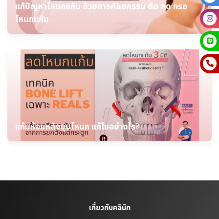
แก้ปัญหาโหนกแก้ม ด้วยการศัลยกรรม ตัด ลด กรอ
โหนกแก้ม
แก้มห้อยหลังยุบโหนก แก้ไขอย่างไร?
เกี่ยวกับคลินิก